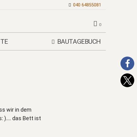
040 64855081
0
TE
BAUTAGEBUCH
ss wir in dem
 )…. das Bett ist