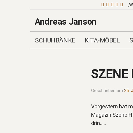
„W
Andreas Janson
SCHUHBÄNKE
KITA-MÖBEL
SZENE
Geschrieben am
25. 
Vorgestern hat m
Magazin Szene Ham
drin…..