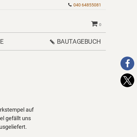
040 64855081
0
E
BAUTAGEBUCH
rkstempel auf
l gefällt uns
sgeliefert.