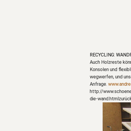
RECYCLING: WAND
Auch Holzreste könn
Konsolen und flexib
wegwerfen, und uns
Anfrage.
www.andre
http://www.schoene
die-wand.htmlzurü