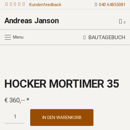
Kundenfeedback
040 64855081
Andreas Janson
0
BAUTAGEBUCH
Menu
HOCKER MORTIMER 35
€
360,--
*
Hocker
Alternative:
IN DEN WARENKORB
Mortimer
35