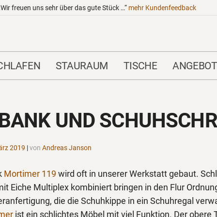
„Wir freuen uns sehr über das gute Stück …“
mehr
Kundenfeedback
CHLAFEN
STAURAUM
TISCHE
ANGEBOT
BANK UND SCHUHSCH
ärz 2019
|
von
Andreas Janson
k
Mortimer 119
wird oft in unserer Werkstatt gebaut. Sch
mit Eiche Multiplex kombiniert bringen in den Flur Ordnung
ranfertigung, die die Schuhkippe in ein Schuhregal verw
imer
ist ein schlichtes Möbel mit viel Funktion. Der obere 