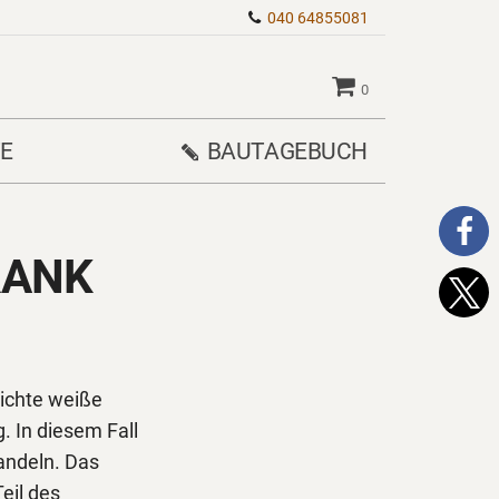
040 64855081
0
E
BAUTAGEBUCH
RANK
lichte weiße
. In diesem Fall
andeln. Das
Teil des