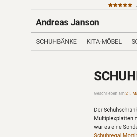
Andreas Janson
SCHUHBÄNKE
KITA-MÖBEL
S
SCHUH
Geschrieben am
21. M
Der Schuhschran
Multiplexplatten 
war es eine Sonde
Schuhregal Mort